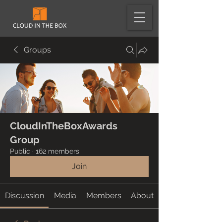
Groups
CloudInTheBoxAwards
Group
Public
·
162 members
Join
Discussion
Media
Members
About