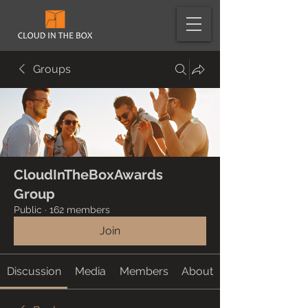
Groups
CloudInTheBoxAwards
Group
Public
·
162 members
Join
Discussion
Media
Members
About